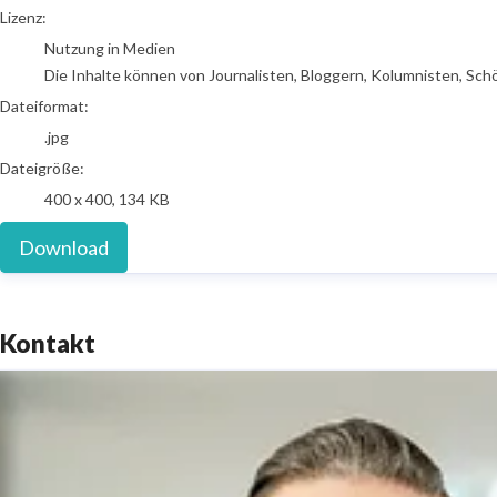
go to media item
Lizenz:
Nutzung in Medien
Die Inhalte können von Journalisten, Bloggern, Kolumnisten, Sch
Dateiformat:
.jpg
Dateigröße:
400 x 400, 134 KB
Download
Kontakt