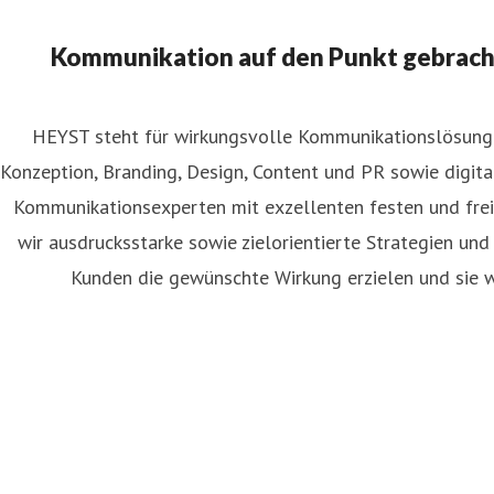
Kommunikation auf den Punkt gebracht:
HEYST steht für wirkungsvolle Kommunikationslösunge
Konzeption, Branding, Design, Content und PR sowie digit
liver Kirch
Kommunikationsexperten mit exzellenten festen und fre
ressekontakt
Partner & Pressesprecher
o.kirch@heyst.com
wir ausdrucksstarke sowie zielorientierte Strategien un
nkedIn-Profil
Kunden die gewünschte Wirkung erzielen und sie wi